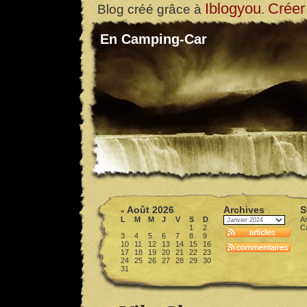
Iblogyou
Créer
Blog créé grâce à
.
En Camping-Car
Août 2026
Archives
S
«
L
M
M
J
V
S
D
Ar
1
2
C
3
4
5
6
7
8
9
10
11
12
13
14
15
16
17
18
19
20
21
22
23
24
25
26
27
28
29
30
31