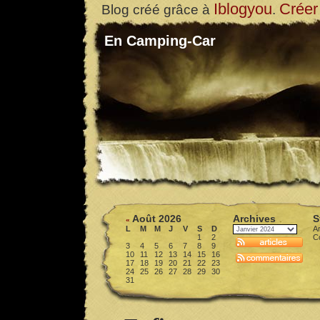
Iblogyou
Créer
Blog créé grâce à
.
En Camping-Car
Août 2026
Archives
S
«
L
M
M
J
V
S
D
Ar
1
2
C
3
4
5
6
7
8
9
10
11
12
13
14
15
16
17
18
19
20
21
22
23
24
25
26
27
28
29
30
31