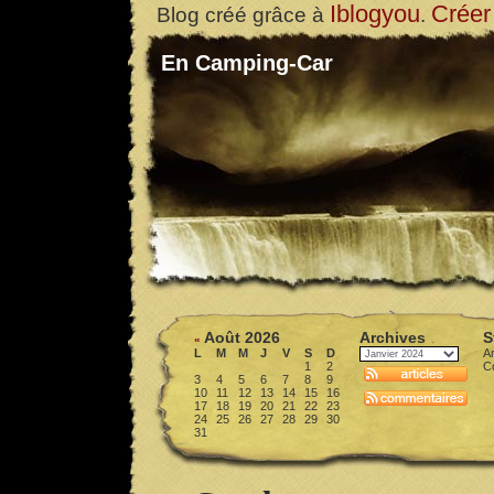
Iblogyou
Créer
Blog créé grâce à
.
En Camping-Car
Août 2026
Archives
S
«
L
M
M
J
V
S
D
Ar
1
2
C
3
4
5
6
7
8
9
10
11
12
13
14
15
16
17
18
19
20
21
22
23
24
25
26
27
28
29
30
31