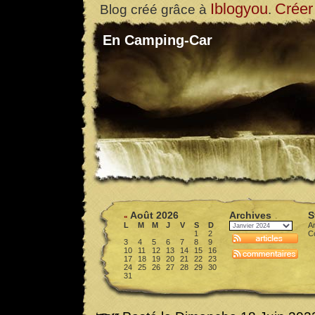
Iblogyou
Créer
Blog créé grâce à
.
En Camping-Car
Août 2026
Archives
S
«
L
M
M
J
V
S
D
Ar
1
2
C
3
4
5
6
7
8
9
10
11
12
13
14
15
16
17
18
19
20
21
22
23
24
25
26
27
28
29
30
31