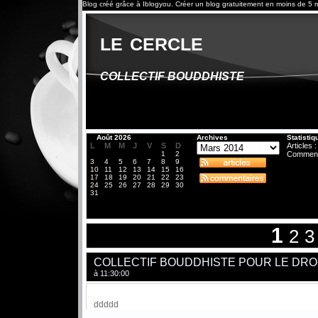
Blog créé grâce à
Iblogyou
.
Créer un blog
gratuitement en moins de 5 m
le cercle
COLLECTIF BOUDDHISTE
«
Août 2026
Archives
Statistiq
L
M
M
J
V
S
D
Articles :
1
2
Comment
3
4
5
6
7
8
9
10
11
12
13
14
15
16
17
18
19
20
21
22
23
24
25
26
27
28
29
30
31
1
2
3
COLLECTIF BOUDDHISTE POUR LE DROI
à 11:30:00
ddddd