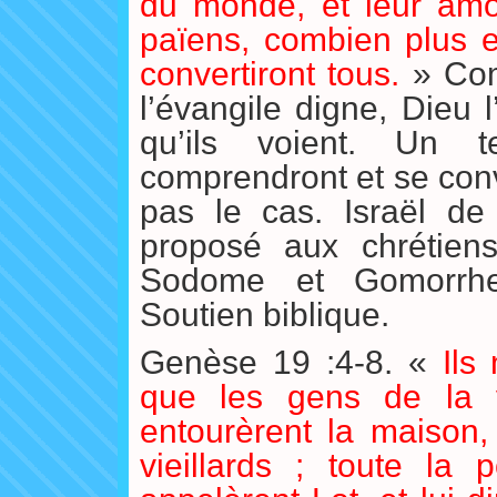
du monde, et leur amo
païens, combien plus en
convertiront tous.
» Com
l’évangile digne, Dieu 
qu’ils voient. Un t
comprendront et se conve
pas le cas. Israël de 
proposé aux chrétiens
Sodome et Gomorrhe 
Soutien biblique.
Genèse 19 :4-8. «
Ils
que les gens de la 
entourèrent la maison,
vieillards ; toute la p