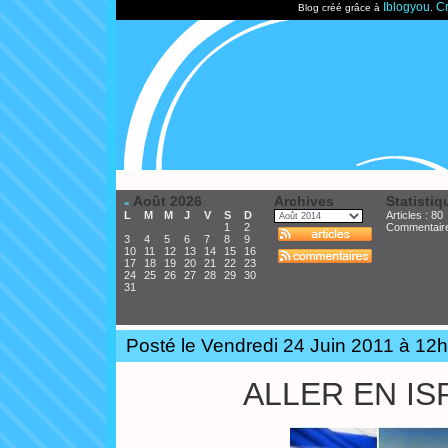
Iblogyou
Cr
Blog créé grâce à
.
Août 2026
Archives
Statistiq
«
L
M
M
J
V
S
D
Articles : 80
1
2
Commentair
3
4
5
6
7
8
9
10
11
12
13
14
15
16
17
18
19
20
21
22
23
24
25
26
27
28
29
30
31
Posté le Vendredi 24 Juin 2011 à 12
ALLER EN IS