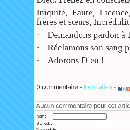
Iniquité, Faute, Licenc
frères et sœurs, Incréduli
·
Demandons pardon à 
·
Réclamons son sang po
·
Adorons Dieu !
0 commentaire -
Permalien
-
Co
Aucun commentaire pour cet artic
Nom :
Site web :
Commentaire :