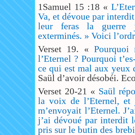
1Samuel 15 :18 «
L’Eter
Va, et dévoue par interdit
leur feras la guerre
exterminés. » Voici l’ord
Verset 19. «
Pourquoi 
l’Eternel ? Pourquoi t’es-
ce qui est mal aux yeux 
Saül d’avoir désobéi. Eco
Verset 20-21 «
Saül répo
la voix de l’Eternel, et
m’envoyait l’Eternel. J’
j’ai dévoué par interdit 
pris sur le butin des bre