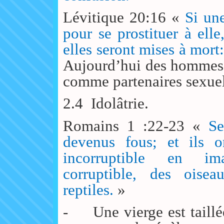
Lévitique 20:16 «
Si un
pour se prostituer à elle
elles seront mises à mort
Aujourd’hui des hommes 
comme partenaires sexuel
2.4
Idolâtrie.
Romains 1 :22-23 «
Se
devenus fous; et ils 
incorruptible en im
corruptible, des oise
reptiles.
»
-
Une vierge est taill