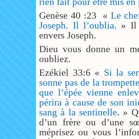
rien fait pour être mis en
Genèse 40 :23
«
Le che
Joseph. Il l’oublia.
» Il 
envers Joseph.
Dieu vous donne un me
oubliez.
Ezékiel 33:6 «
Si la se
sonne pas de la trompette;
que l’épée vienne enlev
périra à cause de son in
sang à la sentinelle
. » Q
d’un frère ou d’une sœ
méprisez ou vous l’info