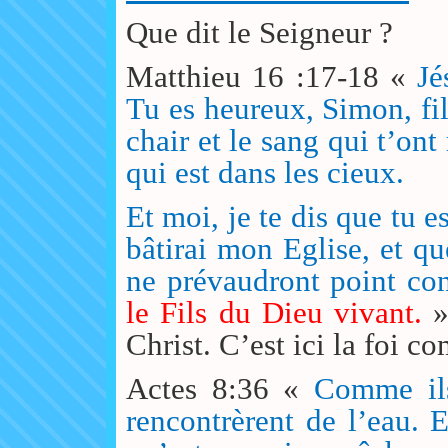
Que dit le Seigneur ?
Matthieu 16 :17-18 «
Jé
Tu es heureux, Simon, fil
chair et le sang qui t’ont
qui est dans les cieux.
Et moi, je te dis que tu es
bâtirai mon Eglise, et qu
ne prévaudront point con
le Fils du Dieu vivant.
»
Christ. C’est ici la foi c
Actes 8:36 «
Comme ils
rencontrèrent de l’eau. E