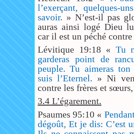
l’exerçant, quelques-un
savoir.
» N’est-il pas gl
auras ainsi logé Dieu l
car il est un péché cont
Lévitique 19:18 «
Tu n
garderas point de ranc
peuple. Tu aimeras ton
suis l’Eternel.
» Ni ven
contre les frères et sœur
3.4 L’égarement.
Psaumes 95:10 «
Pendant
dégoût, Et je dis: C’est 
Ils ne connaissent pas 