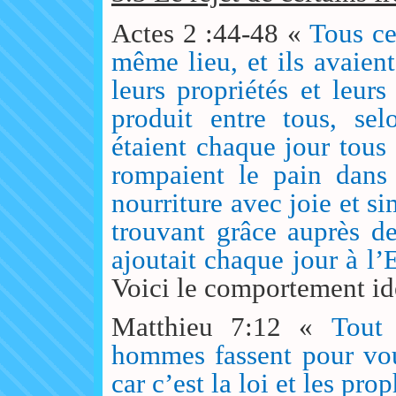
Actes 2 :44-48 «
Tous ce
même lieu, et ils avaien
leurs propriétés et leurs
produit entre tous, sel
étaient chaque jour tous
rompaient le pain dans 
nourriture avec joie et si
trouvant grâce auprès de
ajoutait chaque jour à l’
Voici le comportement idé
Matthieu 7:12 «
Tout
hommes fassent pour vou
car c’est la loi et les pro