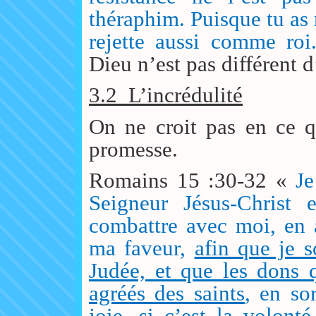
théraphim. Puisque tu as r
rejette aussi comme ro
Dieu n’est pas différent 
3.2
L’incrédulité
On ne croit pas en ce q
promesse.
Romains 15 :30-32 «
Je
Seigneur Jésus-Christ 
combattre avec moi, en 
ma faveur,
afin que je s
Judée, et que les dons 
agréés des saints
, en so
joie, si c’est la volont