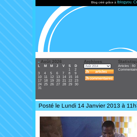
Iblogyou
Cr
Blog créé grâce à
.
Août 2026
Archives
Statistiq
«
L
M
M
J
V
S
D
Articles : 80
1
2
Commentair
3
4
5
6
7
8
9
10
11
12
13
14
15
16
17
18
19
20
21
22
23
24
25
26
27
28
29
30
31
Posté le Lundi 14 Janvier 2013 à 11