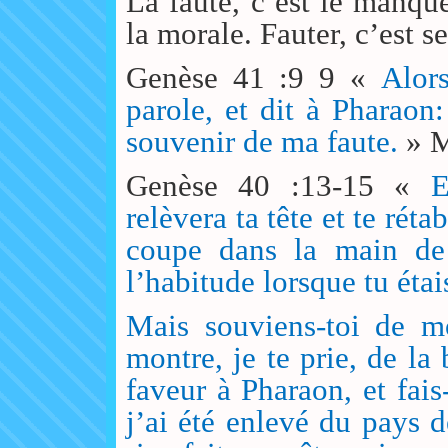
La faute, c’est le manqu
la morale. Fauter, c’est se
Genèse 41 :9 9 «
Alor
parole, et dit à Pharaon:
souvenir de ma faute.
» M
Genèse 40 :13-15 «
E
relèvera ta tête et te réta
coupe dans la main de
l’habitude lorsque tu éta
Mais souviens-toi de mo
montre, je te prie, de l
faveur à Pharaon, et fais
j’ai été enlevé du pays 