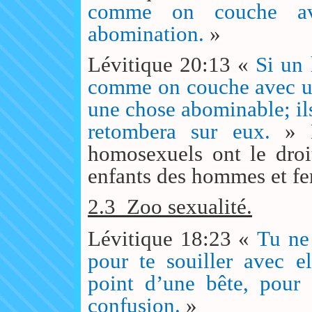
comme on couche av
abomination.
»
Lévitique 20:13 «
Si un
comme on couche avec un
une chose abominable; ils
retombera sur eux.
» 
homosexuels ont le droi
enfants des hommes et f
2.3
Zoo sexualité.
Lévitique 18:23 «
Tu ne
pour te souiller avec e
point d’une bête, pour 
confusion.
»