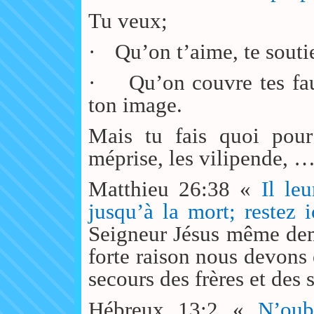
Tu veux;
·
Qu’on t’aime, te soutie
·
Qu’on couvre tes fa
ton image.
Mais tu fais quoi pour 
méprise, les vilipende, 
Matthieu 26:38 «
Il le
jusqu’à la mort; restez 
Seigneur Jésus même dem
forte raison nous devons
secours des frères et des 
Hébreux 13:2 «
N’oub