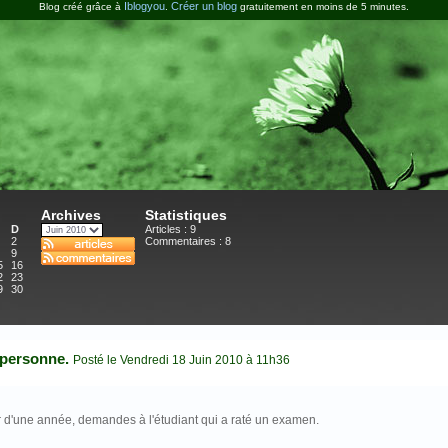
Iblogyou
Créer un blog
Blog créé grâce à
.
gratuitement en moins de 5 minutes.
Archives
Statistiques
D
Articles : 9
2
Commentaires :
8
9
5
16
2
23
9
30
 personne.
Posté le Vendredi 18 Juin 2010 à 11h36
 d'une année, demandes à l'étudiant qui a raté un examen.