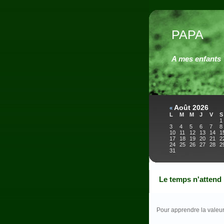
PAPA
A mes enfants
Août 2026
«
L
M
M
J
V
S
1
3
4
5
6
7
8
10
11
12
13
14
1
17
18
19
20
21
2
24
25
26
27
28
2
31
Le temps n'attend
Pour apprendre la valeur