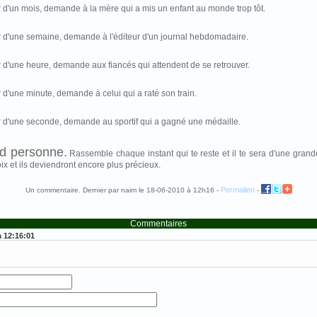
 d'un mois, demande à la mère qui a mis un enfant au monde trop tôt.
r d'une semaine, demande à l'éditeur d'un journal hebdomadaire.
 d'une heure, demande aux fiancés qui attendent de se retrouver.
 d'une minute, demande à celui qui a raté son train.
r d'une seconde, demande au sportif qui a gagné une médaille.
nd personne.
Rassemble chaque instant qui te reste et il te sera d'une grand
ix et ils deviendront encore plus précieux.
Permalien
Un commentaire. Dernier par naim le 18-06-2010 à 12h16 -
-
Commentaires
à 12:16:01