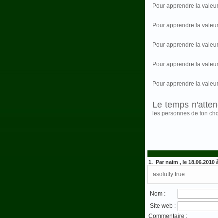
Pour apprendre la valeur
Pour apprendre la valeu
Pour apprendre la valeur
Pour apprendre la valeur
Pour apprendre la valeu
Le temps n'atte
les personnes de ton cho
1. Par naim , le 18.06.2010 
asolutly true
Nom :
Site web :
Commentaire :