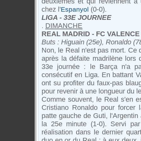
deuxièmes et qui reviennent à 
chez l'
(0-0).
Espanyol
LIGA - 33E JOURNEE
.
DIMANCHE
REAL MADRID - FC VALENCE :
Buts : Higuain (25e), Ronaldo (7
Non, le Real n'est pas mort. Ce 
après la défaite madrilène lors d
33e journée : le Barça n'a p
consécutif en Liga. En battant 
ont su profiter du faux-pas blau
pour revenir à une longueur du l
Comme souvent, le Real s'en es
Cristiano Ronaldo pour forcer 
patte gauche de Guti, l'Argentin
la 25e minute (1-0). Servi pa
réalisation dans le dernier quar
duo en or du Real : à eux deux,