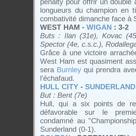
penalty pour offrir un doublé
longueurs du champion en ti
combativité dimanche face à 
WEST HAM -
WIGAN
: 3-2
Buts : Ilan (31e), Kovac (
Spector (4e, c.s.c.), Rodalle
Grâce à une victoire arraché
West Ham est quasiment assu
sera
Burnley
qui prendra av
l'échafaud.
HULL CITY
-
SUNDERLAND
But : Bent (7e)
Hull, qui a six points de r
défavorable sur le premier
condamné au "Championship"
Sunderland (0-1).