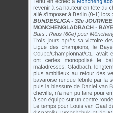
Tenu en échec à
Mönchengladb
revenir à sa hauteur en tête du 
allé s'imposer à Berlin (0-1) lor
BUNDESLIGA - 32e JOURNEE
MÖNCHENGLADBACH - BAYER
Buts : Reus (60e) pour Möncheng
Trois jours après sa victoire d
Ligue des champions, le Bayern
Coupe/Championnat/C1, avait e
ont certes monopolisé le bal
maladresses. Gladbach, longtemp
plus ambitieux au retour des ves
bavaroise rendue fébrile par la s
puis la blessure de Daniel van B
cheville, n'a rien pu faire pour
à son équipe sur un contre ron
Le temps pour Louis van Gaal de
d'Anatoliy Tymoshchuk et de Mi