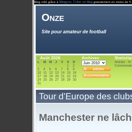
Iblogyou
Créer un blog
Blog créé grâce à
.
gratuitement en moins de 5 
Onze
Site pour amateur de football
Août 2026
Archives
Statisti
«
L
M
M
J
V
S
D
Articles : 47
1
2
Commentair
3
4
5
6
7
8
9
10
11
12
13
14
15
16
17
18
19
20
21
22
23
24
25
26
27
28
29
30
31
Tour d'Europe des club
Manchester ne lâch