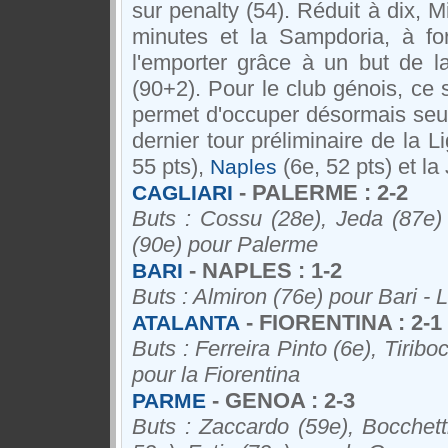
sur penalty (54). Réduit à dix, M
minutes et la Sampdoria, à fo
l'emporter grâce à un but de l
(90+2). Pour le club génois, ce s
permet d'occuper désormais seul l
dernier tour préliminaire de la
55 pts),
(6e, 52 pts) et la
Naples
- PALERME : 2-2
CAGLIARI
Buts : Cossu (28e), Jeda (87e) 
(90e) pour Palerme
- NAPLES : 1-2
BARI
Buts : Almiron (76e) pour Bari -
- FIORENTINA : 2-1
ATALANTA
Buts : Ferreira Pinto (6e), Tiribo
pour la Fiorentina
- GENOA : 2-3
PARME
Buts : Zaccardo (59e), Bocchett