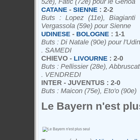
52e), Fatic (72e) pour le Genoa
-
: 2-2
CATANE
SIENNE
Buts : Lopez (11e), Biagianti
Vergassola (59e) pour Sienne
-
: 1-1
UDINESE
BOLOGNE
Buts : Di Natale (90e) pour l'Udi
. SAMEDI
CHIEVO -
: 2-0
LIVOURNE
Buts : Pellissier (28e), Abbrusca
. VENDREDI
INTER - JUVENTUS : 2-0
Buts : Maicon (75e), Eto'o (90e)
Le Bayern n'est plu