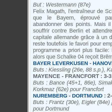
But : Westermann (87e)
Felix Magath, l'entraîneur de Sc
que le Bayern, éprouvé par
abandonner des points. Mais il
souffrir contre Berlin et attend
capitale allemande grâce à un 
reste toutefois le favori pour e
programme a priori plus facile: 
alors que Schalke 04 reçoit Brê
-
BAYER LEVERKUSEN
HANOV
Buts : Kiessling (26e, 88 s.p.), 
MAYENCE - FRANCFORT : 3-3
Buts : Bance (45+1, 86e), Sima
Korkmaz (62e) pour Francfort
-
: 2
NUREMBERG
DORTMUND
Buts : Frantz (30e), Eigler (84e
pour Dortmund