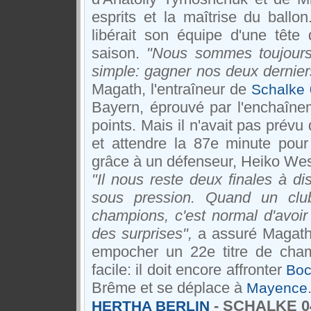
esprits et la maîtrise du ball
libérait son équipe d'une tête
saison.
"Nous sommes toujours l
simple: gagner nos deux dernie
Magath, l'entraîneur de
Schalke
Bayern, éprouvé par l'enchaîne
points. Mais il n'avait pas prévu 
et attendre la 87e minute pour
grâce à un défenseur, Heiko We
"Il nous reste deux finales à d
sous pression. Quand un clu
champions, c'est normal d'avoir l
des surprises",
a assuré Magath.
empocher un 22e titre de cham
facile: il doit encore affronter
Bo
Brême et se déplace à
Mayence
- SCHALKE 04
HERTHA BERLIN