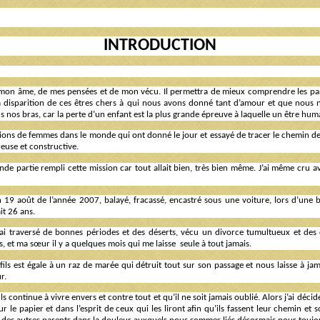
INTRODUCTION
 de mon âme, de mes pensées et de mon vécu. Il permettra de mieux comprendre les 
la disparition de ces êtres chers à qui nous avons donné tant d’amour et que nous 
s nos bras, car la perte d’un enfant est la plus grande épreuve à laquelle un être hum
illions de femmes dans le monde qui ont donné le jour et essayé de tracer le chemin d
euse et constructive.
ande partie rempli cette mission car tout allait bien, très bien même. J’ai même cru 
n 19 août de l’année 2007, balayé, fracassé, encastré sous une voiture, lors d’une 
it 26 ans.
ai traversé de bonnes périodes et des déserts, vécu un divorce tumultueux et des de
, et ma sœur il y a quelques mois qui me laisse
seule à tout jamais.
 fils est égale à un raz de marée qui détruit tout sur son passage et nous laisse à ja
r.
s continue à vivre envers et contre tout et qu’il ne soit jamais oublié. Alors j’ai déci
 le papier et dans l’esprit de ceux qui les liront afin qu’ils fassent leur chemin et 