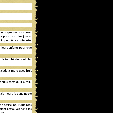
parents que nous sommes
ne pourrons plus jamais
ain peut être confronté.
e leurs enfants pour que
avoir touché du bout des
balade à moto avec huit
uils forts qu’il a fallu
mais meurtris dans notre
dé d’écrire, pour que mes
soient retrouvés dans les