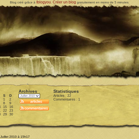
Iblogyou
Créer un blog
Blog créé grâce à
.
gratuitement en moins de 5 minutes.
Archives
Statistiques
S
D
Articles : 22
1
2
Commentaires :
1
8
9
4
15
16
1
22
23
8
29
30
 Juillet 2010 à 15h17