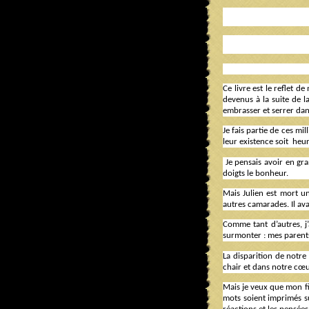
Ce livre est le reflet
devenus à la suite de 
embrasser et serrer dan
Je fais partie de ces m
leur existence soit
heur
Je pensais avoir en gr
doigts le bonheur.
Mais Julien est mort u
autres camarades. Il ava
Comme tant d’autres, j’
surmonter : mes parents
La disparition de notre
chair et dans notre cœu
Mais je veux que mon fil
mots soient imprimés sur