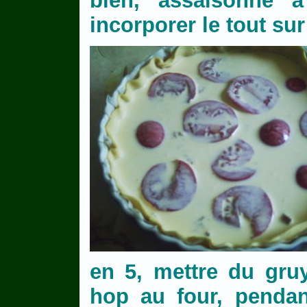
bien, assaisonné à
incorporer le tout sur
en 5, mettre du gru
hop au four, penda