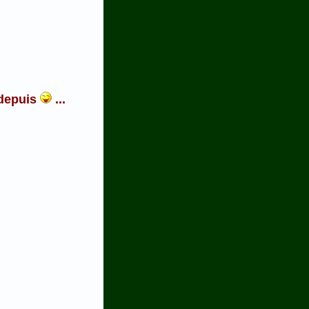
 depuis
...