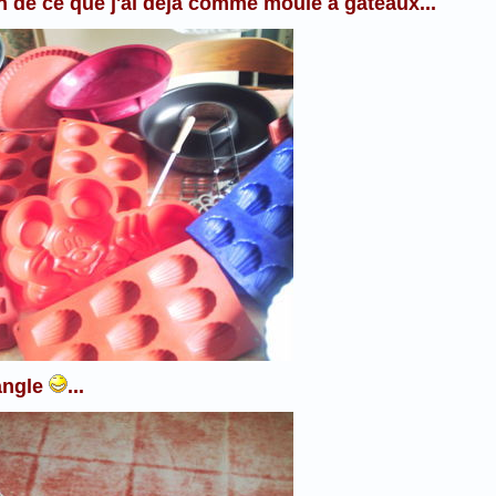
on de ce que j'ai déjà comme moule à gâteaux...
angle
...