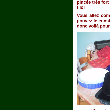
pincée très fort
! lol
Vous allez com
pouvez le cons
donc voilà pourq