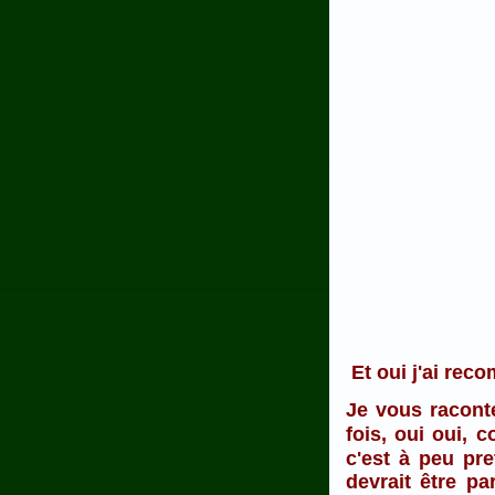
Et oui j'ai reco
Je vous raconte
fois, oui oui, 
c'est à peu pret
devrait être pa