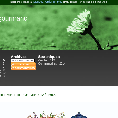
Iblogyou
Créer un blog
Blog créé grâce à
.
gratuitement en moins de 5 minutes.
-gourmand
Archives
Statistiques
D
Articles : 222
2
Commentaires :
2014
9
5
16
2
23
9
30
té le Vendredi 13 Janvier 2012 à 16h23