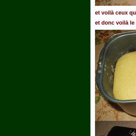
et voilà ceux q
et donc voilà le