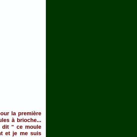
our la première
es à brioche...
 dit " ce moule
nt et je me suis