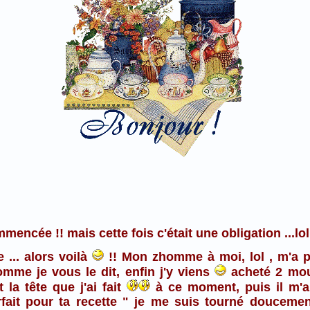
mmencée !! mais cette fois c'était une obligation ...lol
 ... alors voilà
!! Mon zhomme à moi, lol , m'a p
comme je vous le dit, enfin j'y viens
acheté 2 moul
 la tête que j'ai fait
à ce moment, puis il m'a
rfait pour ta recette " je me suis tourné douceme