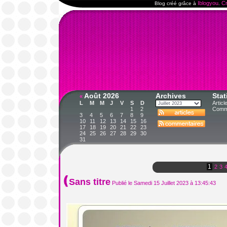
Iblogyou
Cr
Blog créé grâce à
.
Août 2026
Archives
Stat
«
L
M
M
J
V
S
D
Articl
1
2
Comme
3
4
5
6
7
8
9
10
11
12
13
14
15
16
17
18
19
20
21
22
23
24
25
26
27
28
29
30
31
1
2
3
Sans titre
Publié le Samedi 15 Juillet 2023 à 13:45:43