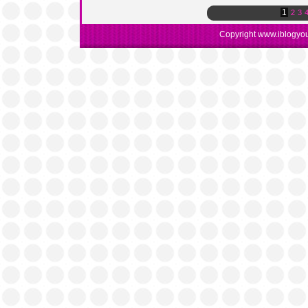
1
2
3
Copyright www.iblogyou