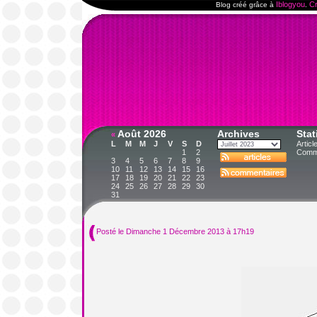
Iblogyou
Cr
Blog créé grâce à
.
Août 2026
Archives
Stat
«
L
M
M
J
V
S
D
Articl
1
2
Comme
3
4
5
6
7
8
9
10
11
12
13
14
15
16
17
18
19
20
21
22
23
24
25
26
27
28
29
30
31
Posté le Dimanche 1 Décembre 2013 à 17h19