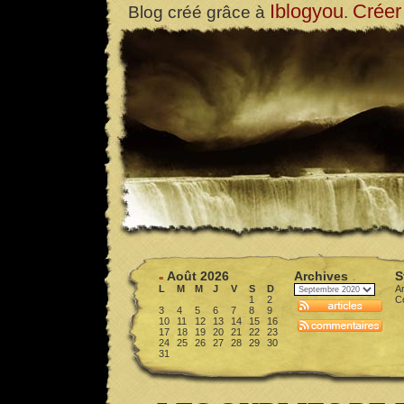
Iblogyou
Créer
Blog créé grâce à
.
Août 2026
Archives
S
«
L
M
M
J
V
S
D
Ar
1
2
C
3
4
5
6
7
8
9
10
11
12
13
14
15
16
17
18
19
20
21
22
23
24
25
26
27
28
29
30
31