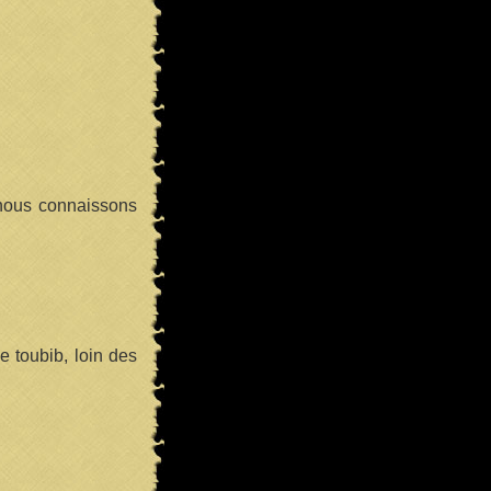
.nous connaissons
e toubib, loin des