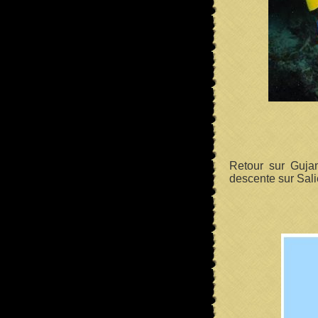
Retour sur Gujan
descente sur Sali