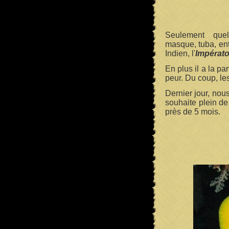
Seulement quelq
masque, tuba, ent
Indien, l'
Impérato
En plus il a la pa
peur. Du coup, le
Dernier jour, nou
souhaite plein de
près de 5 mois.