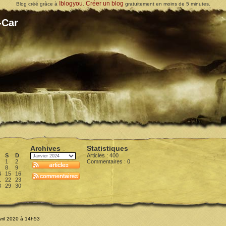
Iblogyou
Créer un blog
Blog créé grâce à
.
gratuitement en moins de 5 minutes.
-Car
Archives
Statistiques
S
D
Articles : 400
1
2
Commentaires :
0
8
9
4
15
16
1
22
23
8
29
30
vril 2020 à 14h53