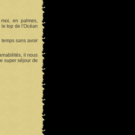
 moi, en palmes,
 le top de l'Océan
de temps sans avoir
mabilités, il nous
ce super séjour de