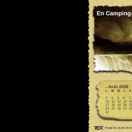
En Camping
Août 2026
«
L
M
M
J
V
3
4
5
6
7
10
11
12
13
1
17
18
19
20
2
24
25
26
27
2
31
Posté le Jeudi 16 A