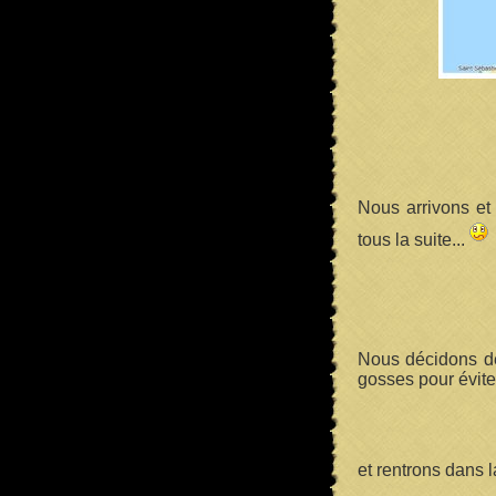
Nous arrivons et 
tous la suite...
Nous décidons de 
gosses pour éviter
et rentrons dans l