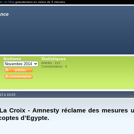
er un blog
gratuitement en moins de 5 minutes.
ance
Archives
Statistiques
Articles : 212
Commentaires :
4
13 à 11h19
 La Croix - Amnesty réclame des mesures 
 coptes d’Egypte.