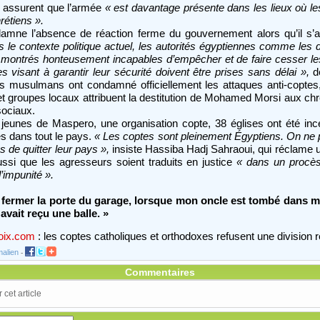
s assurent que l’armée
« est davantage présente dans les lieux où 
rétiens ».
mne l’absence de réaction ferme du gouvernement alors qu’il s’at
 le contexte politique actuel, les autorités égyptiennes comme les 
ontrés honteusement incapables d’empêcher et de faire cesser les
visant à garantir leur sécurité doivent être prises sans délai »,
dé
es musulmans ont condamné officiellement les attaques anti-copte
 et groupes locaux attribuent la destitution de Mohamed Morsi aux chr
sociaux.
 jeunes de Maspero, une organisation copte, 38 églises ont été inc
es dans tout le pays.
« Les coptes sont pleinement Égyptiens. On ne 
 de quitter leur pays »,
insiste Hassiba Hadj Sahraoui, qui réclame u
ussi que les agresseurs soient traduits en justice
« dans un procès
’impunité ».
 fermer la porte du garage, lorsque mon oncle est tombé dans m
avait reçu une balle. »
roix.com
: les coptes catholiques et orthodoxes refusent une division r
alien
-
Commentaires
cet article