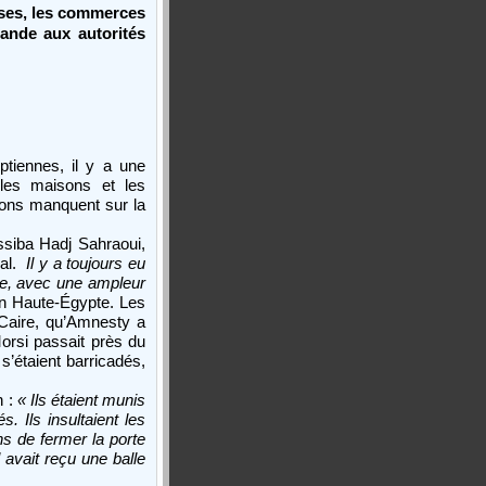
ises, les commerces
nde aux autorités
ptiennes, il y a une
les maisons et les
ions manquent sur la
siba Hadj Sahraoui,
nal.
Il y a toujours eu
pte, avec une ampleur
en Haute-Égypte. Les
 Caire, qu’Amnesty a
Morsi passait près du
s’étaient barricadés,
n :
« Ils étaient munis
. Ils insultaient les
ns de fermer la porte
avait reçu une balle