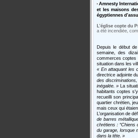
Amnesty Internati
‣
et les maisons des
égyptiennes d’assur
L’église copte du P
a été incendiée, co
Depuis le début de 
semaine, des diza
commerces coptes in
situation dans les v
« En attaquant les 
directrice adjointe
des discriminations,
inégalée. »
La situat
habitants coptes s’
recueilli son princi
quartier chrétien, j
mais ceux qui étaien
L’organisation de dé
de barres métallique
chrétiens : “Chiens 
du garage, lorsque 
dans la tête. »