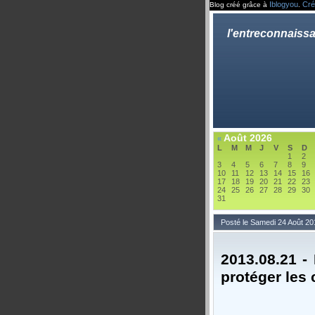
Iblogyou
Cré
Blog créé grâce à
.
l'entreconnaiss
Août 2026
«
L
M
M
J
V
S
D
1
2
3
4
5
6
7
8
9
10
11
12
13
14
15
16
17
18
19
20
21
22
23
24
25
26
27
28
29
30
31
Posté le Samedi 24 Août 20
2013.08.21 -
protéger les