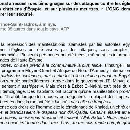
onal a recueilli des témoignages sur des attaques contre les égl
‣
 chrétiens d’Égypte, et sur plusieurs meurtres.
L’ONG dema
er leur sécurité.
rince-Saint-Tadros, à minya,
mme 38 autres dans tout le pays. AFP
la répression des manifestations islamistes par les autorités égy
ines d’églises ont été visées par des attaques, sans compter 
cendiés. Plusieurs personnes ont été tuées, même si les informat
illages de Haute-Égypte.
coptes, on s’en prend à la communauté la plus faible,
s’insurge Has
 du programme Moyen-Orient et Afrique du Nord d’Amnesty Internatio
 parfois des violences, mais cette fois elles ont lieu partout en Égy
ion semble particulièrement grave dans le gouvernorat d’El-Minya, 
y sentent
« assiégés ».
Mais c’est à Ezbet El-Nakhl, tout près du
pal témoignage. Des habitants ont raconté qu’une manifestation pro-
eudi 15 août, lorsque les choses ont dégénéré. La plupart des coptes 
t restés dans la rue ont été
« blessés par balle ou frappés ».
fense des droits de l’homme cite le témoignage de Khaled, un chrétie
s et brandissaient le drapeau noir d’Al-Qaida. Certains étaient armés
chrétiens, on va vous montrer” et criaient “Allah Akbar”. Nous tentio
mon oncle est tombé dans mes bras. Je me suis rendu compte qu’il 