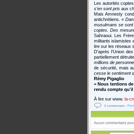
Les autorités copte
s’en sont pris aux ch
Mais Amnesty conda
antichrétiens.
« Dans
musulmans se sont m
coptes. Des mesures 
Sahraoui. Les Frèr
militants islamistes
lire sur les réseaux 
D’après l’Union des
partiellement détruit
millions de personnes
de sécurité, mais a
cesse le sentiment d
Rémy Pigaglio
« Nous tentions de
rendu compte qu’il 
À lire sur www.
la-c
Perm
0 commentaire -
Aucun commentaire pour 