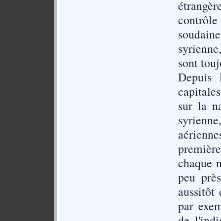
étrangèr
contrôle
soudain
syrienne
sont touj
Depuis 
capitale
sur la n
syrienne
aérienne
première
chaque n
peu près
aussitôt
par exem
de l'ind