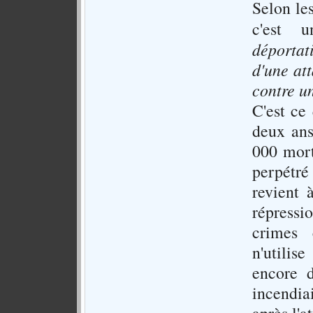
Selon les
c'est
déportati
d'une at
contre un
C'est ce
deux ans
000 mort
perpétré
revient 
répressi
crimes 
n'utilis
encore 
incendia