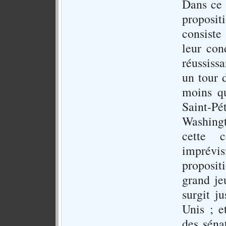
Dans ce 
propositi
consiste
leur con
réussiss
un tour 
moins qu
Saint-Pé
Washingt
cette c
imprév
proposit
grand je
surgit j
Unis ; e
des séna