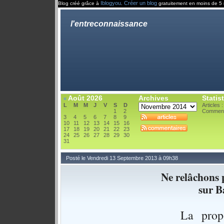
Iblogyou
Créer un blog
Blog créé grâce à
.
gratuitement en moins de 5 
l'entreconnaissance
Août 2026
Archives
Statis
«
L
M
M
J
V
S
D
Articles 
1
2
Comment
3
4
5
6
7
8
9
10
11
12
13
14
15
16
17
18
19
20
21
22
23
24
25
26
27
28
29
30
31
Posté le Vendredi 13 Septembre 2013 à 09h38
Ne relâchons p
sur B
La propo