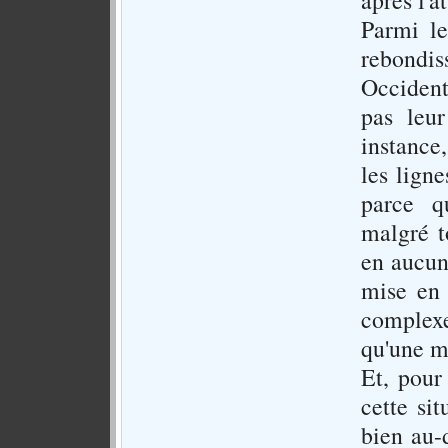
après l'a
Parmi le
rebondi
Occidenta
pas leur
instance,
les ligne
parce q
malgré t
en aucun 
mise en 
complexe
qu'une m
Et, pour 
cette si
bien au-