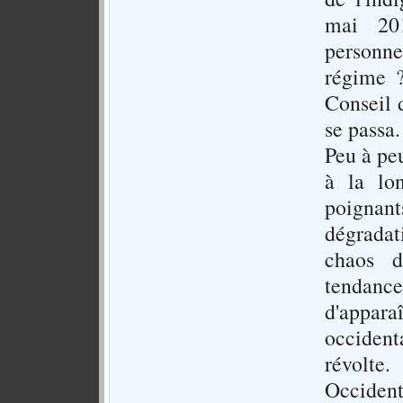
mai 20
personn
régime ?
Conseil 
se passa.
Peu à pe
à la lo
poignan
dégradat
chaos d
tendance
d'appar
occident
révolt
Occident