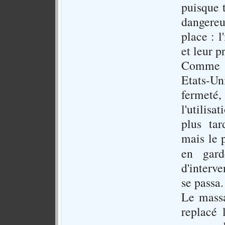
puisque t
dangereu
place : l
et leur p
Comme p
Etats-Un
fermeté,
l'utilis
plus tar
mais le 
en gar
d'interve
se passa.
Le massa
replacé 