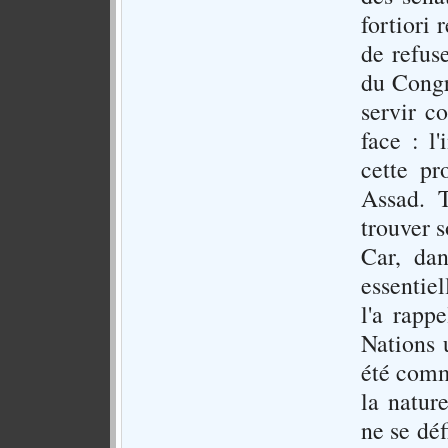
fortiori 
de refuse
du Congr
servir c
face : l
cette pr
Assad. 
trouver s
Car, dan
essentie
l'a rapp
Nations 
été commi
la natur
ne se déf