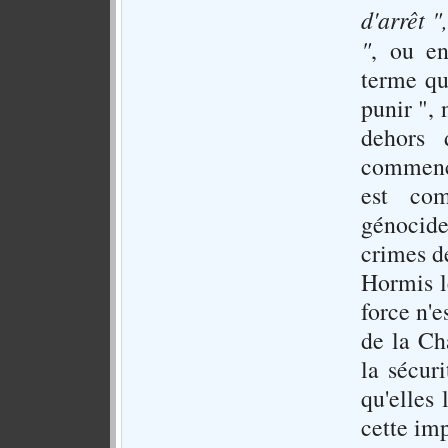
d'arrêt ",
"
, ou e
terme qu
punir ", 
dehors 
commence
est co
génocide
crimes d
Hormis l
force n'e
de la Ch
la sécur
qu'elles 
cette imp