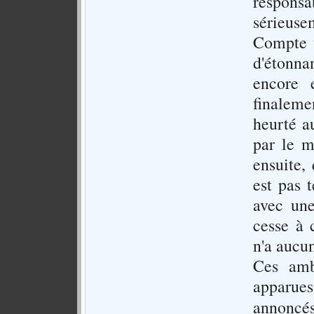
respon
sérieuse
Compte t
d'étonnan
encore e
finaleme
heurté a
par le m
ensuite,
est pas t
avec une
cesse à 
n'a aucun
Ces ambi
apparues
annoncé