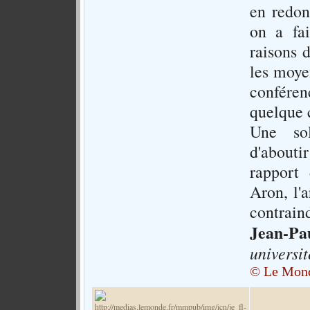
en redon
on a fa
raisons d
les moye
conféren
quelque 
Une sol
d'abouti
rapport
Aron, l'
contraind
Jean-P
universit
© Le Mond