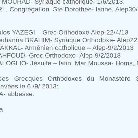
s MOURAD- Syriaque catholique- 1/6/2013.
 , Congrégation Ste Dorothée- latine, Alep30
ulos YAZEGI – Grec Orthodoxe Alep-22/4/13
Youhanna BRAHIM- Syriaque Orthodoxe- Alep22
SAKKAL- Arménien catholique – Alep-9/2/2013
AHFOUD- Grec Orthodoxe- Alep-9/2/2013
ALOGLIO- Jésuite – latin, Mar Moussa- Homs,
uses Grecques Orthodoxes du Monastère 
evées le 6 /9/ 2013:
A- abbesse.
a