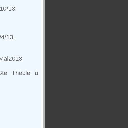
/10/13
/4/13.
 Mai2013
Ste Thècle à