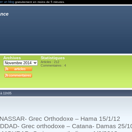
er un blog
gratuitement en moins de 5 minutes.
ance
Archives
Statistiques
Articles : 212
Commentaires :
4
 à 11h05
s NASSAR- Grec Orthodoxe – Hama 15/1/12
DDAD- Grec orthodoxe – Catana- Damas 25/1