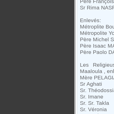
Père Françoi
Sr Rima NASRI
Enlevés:
Métroplite Bo
Métropolite 
Père Michel 
Père Isaac M
Père Paolo D
Les Religie
Maaloula , enl
Mère PELAGI
Sr Aghati
Sr. Théodossi
Sr. Imane
Sr. Sr. Takla
Sr. Véronia