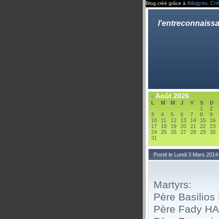
Iblogyou
Cré
Blog créé grâce à
.
l'entreconnaiss
Août 2026
«
L
M
M
J
V
S
D
1
2
3
4
5
6
7
8
9
10
11
12
13
14
15
16
17
18
19
20
21
22
23
24
25
26
27
28
29
30
31
Posté le Lundi 3 Mars 2014
Martyrs:
Père Basilio
Père Fady HA