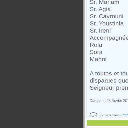
Sr. Mariam
Sr. Agia
Sr. Cayrouni
Sr. Youstinia
Sr. Ireni
Accompagnées 
Rola
Sora
Manni
A toutes et to
disparues que
Seigneur prend
Damas le 25 
Archevê
Perm
0 commentaire -