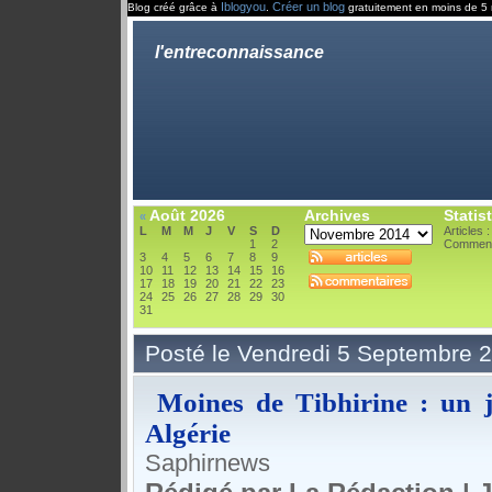
Iblogyou
Créer un blog
Blog créé grâce à
.
gratuitement en moins de 5 
l'entreconnaissance
Août 2026
Archives
Statis
«
L
M
M
J
V
S
D
Articles 
1
2
Comment
3
4
5
6
7
8
9
10
11
12
13
14
15
16
17
18
19
20
21
22
23
24
25
26
27
28
29
30
31
Posté le Vendredi 5 Septembre 
Moines de Tibhirine : un j
Algérie
Saphirnews