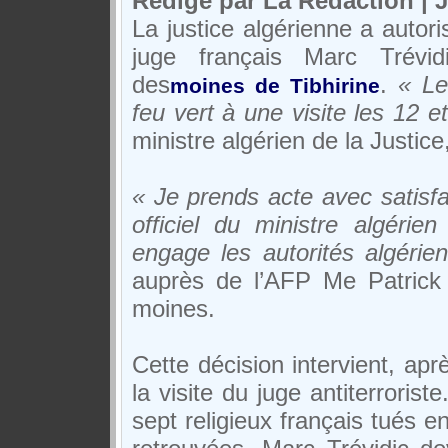
Rédigé par La Rédaction | 
La justice algérienne a autori
juge français Marc Trévid
des
.
« Le
moines de Tibhirine
feu vert à une visite les 12 e
ministre algérien de la Justic
« Je prends acte avec satisfa
officiel du ministre algérien
engage les autorités algérie
auprès de l’AFP Me Patrick
moines.
Cette décision intervient, apr
la visite du juge antiterroris
sept religieux français tués e