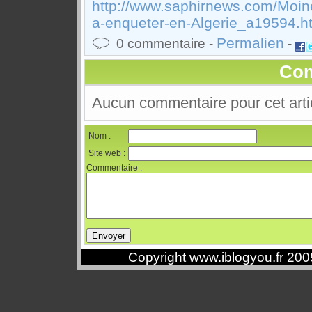
http://www.saphirnews.com/Moines
a-enqueter-en-Algerie_a19594.h
Permalien
0 commentaire -
-
Com
Aucun commentaire pour cet arti
Nom :
Site web :
Commentaire :
Copyright www.iblogyou.fr 20