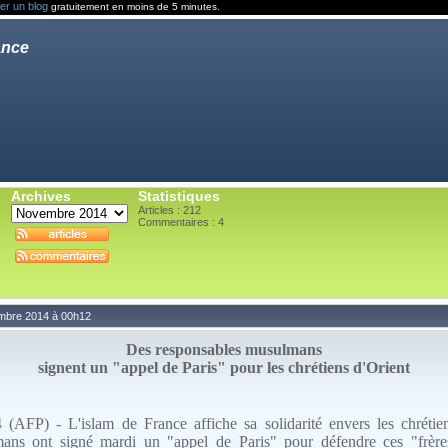
er un blog
gratuitement en moins de 5 minutes.
ance
Archives
Statistiques
Articles : 212
Commentaires :
4
embre 2014 à 00h12
Des responsables musulmans
signent un "appel de Paris" pour les chrétiens d'Orient
(AFP) - L'islam de France affiche sa solidarité envers les chrétien
ans ont signé mardi un "appel de Paris" pour défendre ces "frère