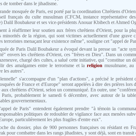
s de tomber dans le jihadisme.
Grande mosquée de Paris, est porté par la coordination Chrétiens d'Orie
seil français du culte musulman (CFCM, instance représentative des
) Dalil Boubakeur et ses vice-présidents Anouar Kbibech et Ahmed Og
nent à réaffirmer leur soutien aux frères chrétiens d'Orient, pour la plu
es minorités de la région, qui sont victimes actuellement d'une grave 
 terroristes menaçant leur existence même", souligne cet "appel de Par
quée de Paris Dalil Boubakeur a évoqué devant la presse un "acte symb
ité" envers les chrétiens d'Orient, ces "frères en Dieu". Dans un comm
azeneuve, chargé des cultes, a salué cette initiative, qui "constitue un 
ablir des amalgames entre le terrorisme et la
religion
musulmane, au r
e les autres".
olennelle" s'accompagne d'un "plan d'actions", a précisé le président 
osquées de France et d'Europe" seront appelées à dire des prières lors 
é aux chrétiens d'Orient, selon un communiqué. En outre, une "conféren
à Paris, probablement le samedi 6 décembre, avec autour de la table 
sables gouvernementaux.
l'"appel de Paris" entendent également prendre "à témoin la commu
esponsables politiques de redoubler de vigilance face aux menées subve
rope, particulièrement les plus fragiles d'entre eux".
che du dossier, plus de 900 personnes françaises ou résidant en Fra
Irak pour combattre dans les rangs jihadistes, y sont déjà, sont en transi