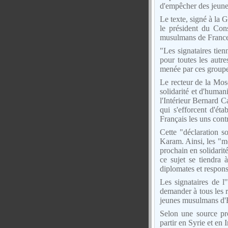
d'empêcher des jeune
Le texte, signé à la 
le président du Con
musulmans de France
"Les signataires tien
pour toutes les autr
menée par ces groupes
Le recteur de la Mos
solidarité et d'human
l'Intérieur Bernard C
qui s'efforcent d'ét
Français les uns contr
Cette "déclaration s
Karam. Ainsi, les "m
prochain en solidarit
ce sujet se tiendra 
diplomates et respon
Les signataires de 
demander à tous les r
jeunes musulmans d'Eu
Selon une source pro
partir en Syrie et en 