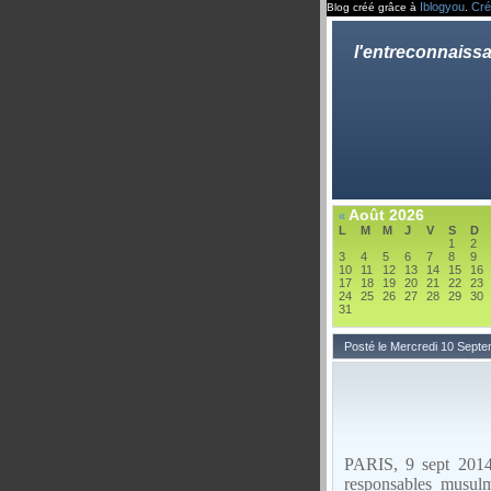
Iblogyou
Cré
Blog créé grâce à
.
l'entreconnaiss
Août 2026
«
L
M
M
J
V
S
D
1
2
3
4
5
6
7
8
9
10
11
12
13
14
15
16
17
18
19
20
21
22
23
24
25
26
27
28
29
30
31
Posté le Mercredi 10 Sept
PARIS, 9 sept 2014 
responsables musulm