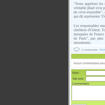
"Nous appelons les 
véritable jihad n'est 
du vivre-ensemble",
qui dit représenter 
Les responsables mus
chrétiens d'Orient. T
mosquées de France 
de Paris", pas plus
musulmans.
Perm
0 commentaire -
Aucun commentaire pour 
Nom :
Site web :
Commentaire :