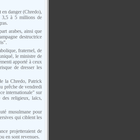
nt en danger (Chredo),
 3,5 à 5 millions de
ras.
part arabes, ainsi que
campagne destructrice
is".
olique, fraternel, de
uniqué, le ministre de
démenti apporté à ceux
isque de dresser les
de la Chredo, Patrick
du prêche de vendredi
ce internationale" sur
des religieux, laïcs,
nauté musulmane pour
rsives qui ciblent les
nce projetteraient de
t ou en sont revenues.