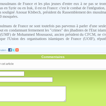
musulmans de France et les plus jeunes d'entre eux à ne pas se tro
pas en Syrie ou en Irak, il est en France: c'est le combat de l'intégration, 
 a souligné Anouar Kbibech, président du Rassemblement des musulm
550 mosquées.
ulmans de France ne sont toutefois pas parvenus à parler d'une seule 
out en condamnant fermement les "crimes" des jihadistes de l'Etat islam
(UMF) de Mohammed Moussaoui, ancien président du CFCM, ne s'est 
 que l'Union des organisations islamiques de France (UOIF), réput
alien
-
Commentaires
cet article