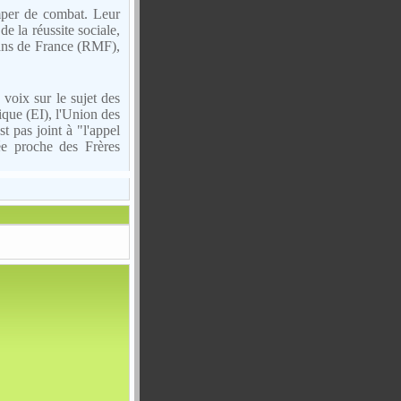
mper de combat. Leur
de la réussite sociale,
ans de France (RMF),
voix sur le sujet des
ique (EI), l'Union des
pas joint à "l'appel
ée proche des Frères