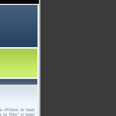
s d'Orient: de hauts
s en Dieu" et tenter