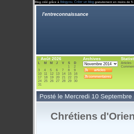
Iblogyou
Créer un blog
Blog créé grâce à
.
gratuitement en moins de 5 
l'entreconnaissance
Août 2026
Archives
Statis
«
L
M
M
J
V
S
D
Articles 
1
2
Comment
3
4
5
6
7
8
9
10
11
12
13
14
15
16
17
18
19
20
21
22
23
24
25
26
27
28
29
30
31
Posté le Mercredi 10 Septembre
Chrétiens d'Orie