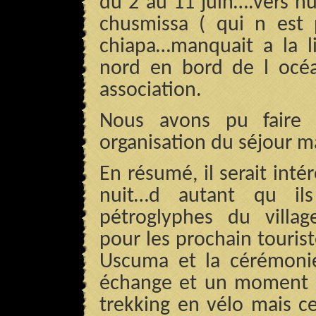
du 2 au 11 juin….vers hu
chusmissa ( qui n est 
chiapa…manquait a la li
nord en bord de l océa
association.
Nous avons pu faire 
organisation du séjour ma
En résumé, il serait inté
nuit…d autant qu ils
pétroglyphes du villa
pour les prochain tourist
Uscuma et la cérémoni
échange et un moment d 
trekking en vélo mais c