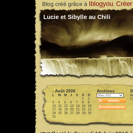
Iblogyou
Créer
Blog créé grâce à
.
Lucie et Sibylle au Chili
Août 2026
Archives
S
«
L
M
M
J
V
S
D
Ar
1
2
C
3
4
5
6
7
8
9
10
11
12
13
14
15
16
17
18
19
20
21
22
23
24
25
26
27
28
29
30
31