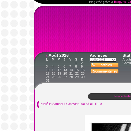
Iblogyou
Cr
Blog créé grâce à
.
Août 2026
Archives
Stat
«
L
M
M
J
V
S
D
Articl
1
2
Comme
3
4
5
6
7
8
9
10
11
12
13
14
15
16
17
18
19
20
21
22
23
24
25
26
27
28
29
30
31
Précédente
Publié le Samedi 17 Janvier 2009 à 01:11:28