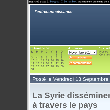
Iblogyou
Créer un blog
Blog créé grâce à
.
gratuitement en moins de 5 
l'entreconnaissance
Août 2026
Archives
Statis
«
L
M
M
J
V
S
D
Articles 
1
2
Comment
3
4
5
6
7
8
9
10
11
12
13
14
15
16
17
18
19
20
21
22
23
24
25
26
27
28
29
30
31
Posté le Vendredi 13 Septembre
La Syrie dissémine
à travers le pays