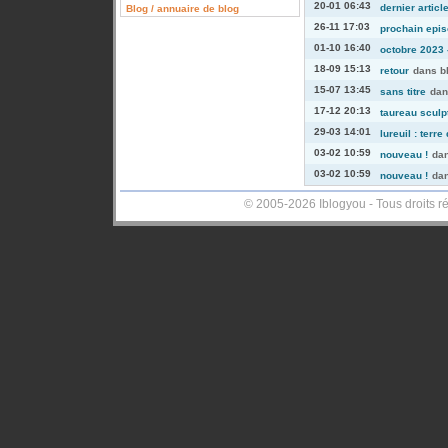
20-01 06:43
dernier articl
Blog / annuaire de blog
26-11 17:03
prochain episo
01-10 16:40
octobre 2023 -
18-09 15:13
retour
dans
b
15-07 13:45
sans titre
da
17-12 20:13
taureau sculp
29-03 14:01
lureuil : terre
03-02 10:59
nouveau !
da
03-02 10:59
nouveau !
da
© 2005-2026 Iblogyou - Tous droits r