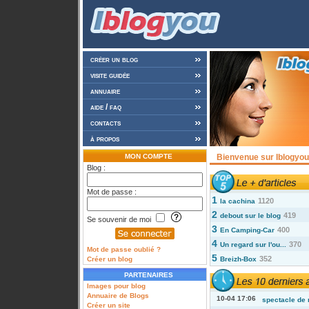
créer un blog
visite guidée
annuaire
aide / faq
contacts
à propos
MON COMPTE
Bienvenue sur Iblogyou 
Blog :
Mot de passe :
1
1120
la cachina
2
419
debout sur le blog
Se souvenir de moi
3
400
En Camping-Car
4
370
Un regard sur l'ou...
Mot de passe oublié ?
5
352
Créer un blog
Breizh-Box
PARTENAIRES
Images pour blog
Annuaire de Blogs
10-04 17:06
spectacle de 
Créer un site