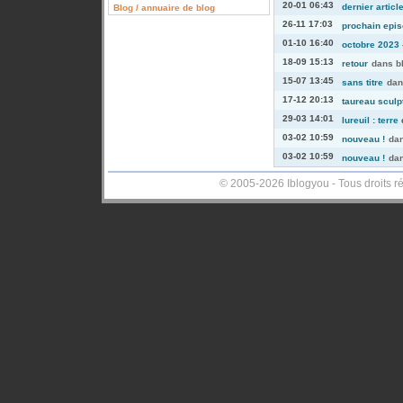
20-01 06:43
dernier articl
Blog / annuaire de blog
26-11 17:03
prochain episo
01-10 16:40
octobre 2023 -
18-09 15:13
retour
dans
b
15-07 13:45
sans titre
da
17-12 20:13
taureau sculp
29-03 14:01
lureuil : terre
03-02 10:59
nouveau !
da
03-02 10:59
nouveau !
da
© 2005-2026 Iblogyou - Tous droits r