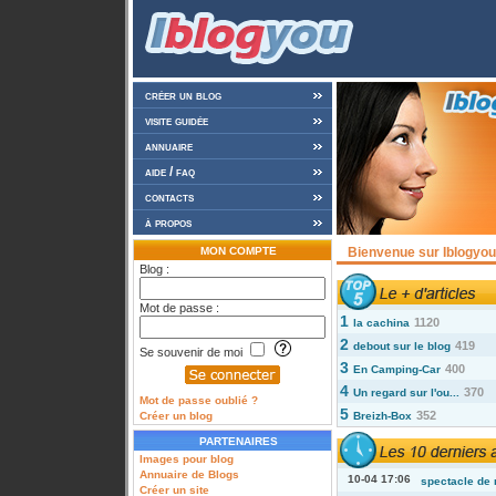
créer un blog
visite guidée
annuaire
aide / faq
contacts
à propos
MON COMPTE
Bienvenue sur Iblogyou 
Blog :
Mot de passe :
1
1120
la cachina
2
419
debout sur le blog
Se souvenir de moi
3
400
En Camping-Car
4
370
Un regard sur l'ou...
Mot de passe oublié ?
5
352
Créer un blog
Breizh-Box
PARTENAIRES
Images pour blog
Annuaire de Blogs
10-04 17:06
spectacle de 
Créer un site