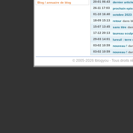
20-01 06:43
dernier articl
Blog / annuaire de blog
26-11 17:03
prochain episo
01-10 16:40
octobre 2023 -
18-09 15:13
retour
dans
b
15-07 13:45
sans titre
da
17-12 20:13
taureau sculp
29-03 14:01
lureuil : terre
03-02 10:59
nouveau !
da
03-02 10:59
nouveau !
da
© 2005-2026 Iblogyou - Tous droits r