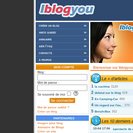
créer un blog
visite guidée
annuaire
aide / faq
contacts
à propos
MON COMPTE
Bienvenue sur Iblogyou 
Blog :
Mot de passe :
1
1120
la cachina
2
419
debout sur le blog
Se souvenir de moi
3
400
En Camping-Car
4
370
Un regard sur l'ou...
Mot de passe oublié ?
5
352
Créer un blog
Breizh-Box
PARTENAIRES
Images pour blog
Annuaire de Blogs
10-04 17:06
spectacle de 
Créer un site