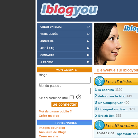
créer un blog
visite guidée
annuaire
aide / faq
contacts
à propos
MON COMPTE
Bienvenue sur Iblogyou 
Blog :
Mot de passe :
1
1120
la cachina
2
419
debout sur le blog
Se souvenir de moi
3
400
En Camping-Car
4
370
Un regard sur l'ou...
Mot de passe oublié ?
5
352
Créer un blog
Breizh-Box
PARTENAIRES
Images pour blog
Annuaire de Blogs
10-04 17:06
spectacle de 
Créer un site