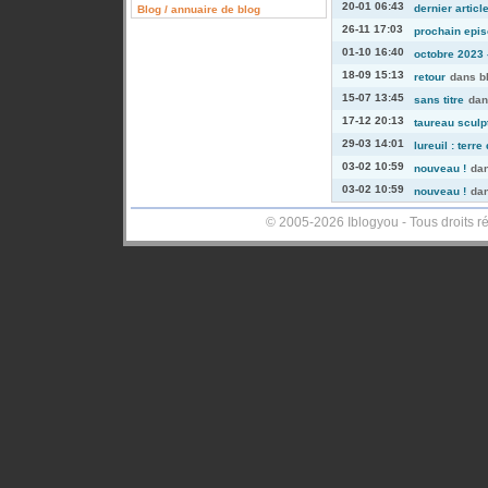
20-01 06:43
dernier articl
Blog / annuaire de blog
26-11 17:03
prochain episo
01-10 16:40
octobre 2023 -
18-09 15:13
retour
dans
b
15-07 13:45
sans titre
da
17-12 20:13
taureau sculp
29-03 14:01
lureuil : terre
03-02 10:59
nouveau !
da
03-02 10:59
nouveau !
da
© 2005-2026 Iblogyou - Tous droits r