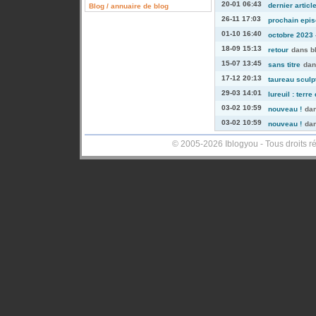
20-01 06:43
dernier articl
Blog / annuaire de blog
26-11 17:03
prochain episo
01-10 16:40
octobre 2023 -
18-09 15:13
retour
dans
b
15-07 13:45
sans titre
da
17-12 20:13
taureau sculp
29-03 14:01
lureuil : terre
03-02 10:59
nouveau !
da
03-02 10:59
nouveau !
da
© 2005-2026 Iblogyou - Tous droits r