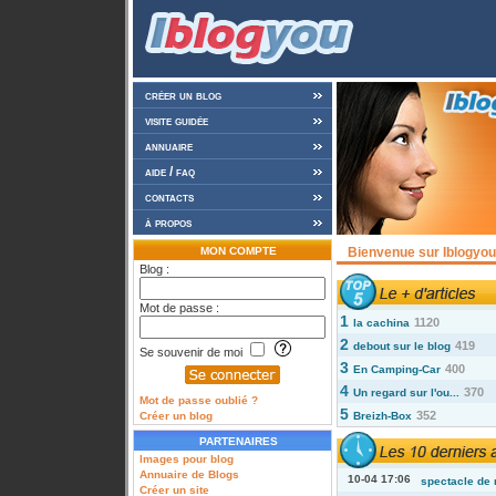
créer un blog
visite guidée
annuaire
aide / faq
contacts
à propos
MON COMPTE
Bienvenue sur Iblogyou 
Blog :
Mot de passe :
1
1120
la cachina
2
419
debout sur le blog
Se souvenir de moi
3
400
En Camping-Car
4
370
Un regard sur l'ou...
Mot de passe oublié ?
5
352
Créer un blog
Breizh-Box
PARTENAIRES
Images pour blog
Annuaire de Blogs
10-04 17:06
spectacle de 
Créer un site