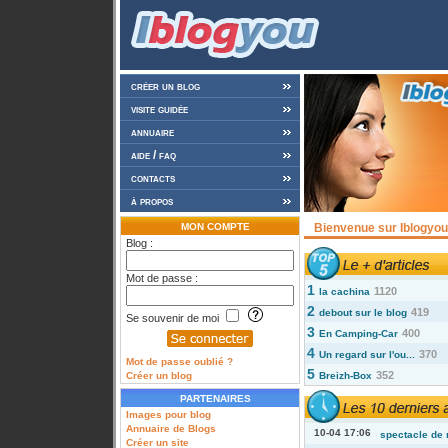
créer un blog
visite guidée
annuaire
aide / faq
contacts
à propos
MON COMPTE
Bienvenue sur Iblogyou 
Blog :
Mot de passe :
1
1120
la cachina
2
419
debout sur le blog
Se souvenir de moi
3
400
En Camping-Car
4
370
Un regard sur l'ou...
Mot de passe oublié ?
5
352
Créer un blog
Breizh-Box
PARTENAIRES
Images pour blog
Annuaire de Blogs
10-04 17:06
spectacle de 
Créer un site