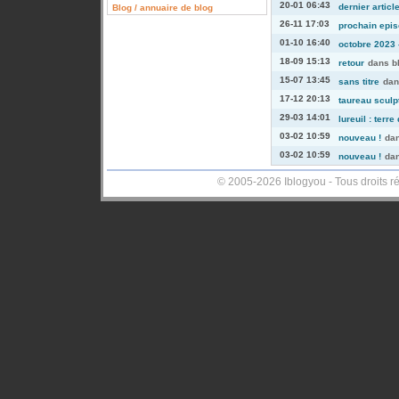
20-01 06:43
dernier articl
Blog / annuaire de blog
26-11 17:03
prochain episo
01-10 16:40
octobre 2023 -
18-09 15:13
retour
dans
b
15-07 13:45
sans titre
da
17-12 20:13
taureau sculp
29-03 14:01
lureuil : terre
03-02 10:59
nouveau !
da
03-02 10:59
nouveau !
da
© 2005-2026 Iblogyou - Tous droits r