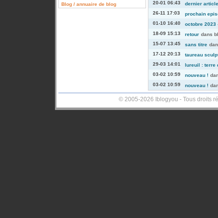
20-01 06:43
dernier articl
Blog / annuaire de blog
26-11 17:03
prochain episo
01-10 16:40
octobre 2023 -
18-09 15:13
retour
dans
b
15-07 13:45
sans titre
da
17-12 20:13
taureau sculp
29-03 14:01
lureuil : terre
03-02 10:59
nouveau !
da
03-02 10:59
nouveau !
da
© 2005-2026 Iblogyou - Tous droits r