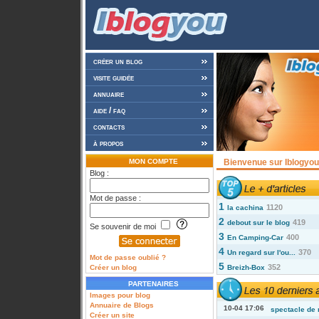
créer un blog
visite guidée
annuaire
aide / faq
contacts
à propos
MON COMPTE
Bienvenue sur Iblogyou 
Blog :
Mot de passe :
1
1120
la cachina
2
419
debout sur le blog
Se souvenir de moi
3
400
En Camping-Car
4
370
Un regard sur l'ou...
Mot de passe oublié ?
5
352
Créer un blog
Breizh-Box
PARTENAIRES
Images pour blog
Annuaire de Blogs
10-04 17:06
spectacle de 
Créer un site