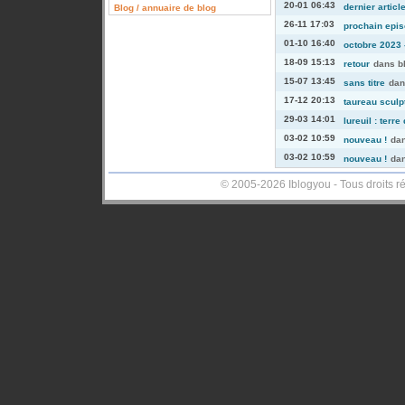
20-01 06:43
dernier articl
Blog / annuaire de blog
26-11 17:03
prochain episo
01-10 16:40
octobre 2023 -
18-09 15:13
retour
dans
b
15-07 13:45
sans titre
da
17-12 20:13
taureau sculp
29-03 14:01
lureuil : terre
03-02 10:59
nouveau !
da
03-02 10:59
nouveau !
da
© 2005-2026 Iblogyou - Tous droits r