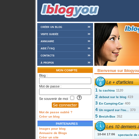
créer un blog
visite guidée
annuaire
aide / faq
contacts
à propos
MON COMPTE
Bienvenue sur Iblogyou 
Blog :
Mot de passe :
1
1120
la cachina
2
419
debout sur le blog
Se souvenir de moi
3
400
En Camping-Car
4
370
Un regard sur l'ou...
Mot de passe oublié ?
5
352
Créer un blog
Breizh-Box
PARTENAIRES
Images pour blog
Annuaire de Blogs
10-04 17:06
spectacle de 
Créer un site