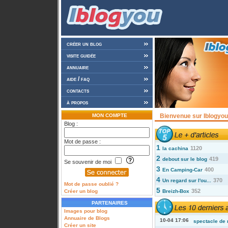
créer un blog
visite guidée
annuaire
aide / faq
contacts
à propos
MON COMPTE
Bienvenue sur Iblogyou 
Blog :
Mot de passe :
1
1120
la cachina
2
419
debout sur le blog
Se souvenir de moi
3
400
En Camping-Car
4
370
Un regard sur l'ou...
Mot de passe oublié ?
5
352
Créer un blog
Breizh-Box
PARTENAIRES
Images pour blog
Annuaire de Blogs
10-04 17:06
spectacle de 
Créer un site