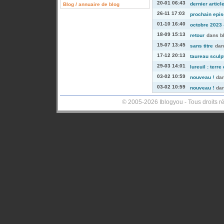
20-01 06:43
dernier articl
Blog / annuaire de blog
26-11 17:03
prochain episo
01-10 16:40
octobre 2023 -
18-09 15:13
retour
dans
b
15-07 13:45
sans titre
da
17-12 20:13
taureau sculp
29-03 14:01
lureuil : terre
03-02 10:59
nouveau !
da
03-02 10:59
nouveau !
da
© 2005-2026 Iblogyou - Tous droits r