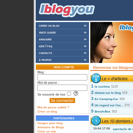
créer un blog
visite guidée
annuaire
aide / faq
contacts
à propos
MON COMPTE
Bienvenue sur Iblogyou 
Blog :
Mot de passe :
1
1120
la cachina
2
419
debout sur le blog
Se souvenir de moi
3
400
En Camping-Car
4
370
Un regard sur l'ou...
Mot de passe oublié ?
5
352
Créer un blog
Breizh-Box
PARTENAIRES
Images pour blog
Annuaire de Blogs
10-04 17:06
spectacle de 
Créer un site