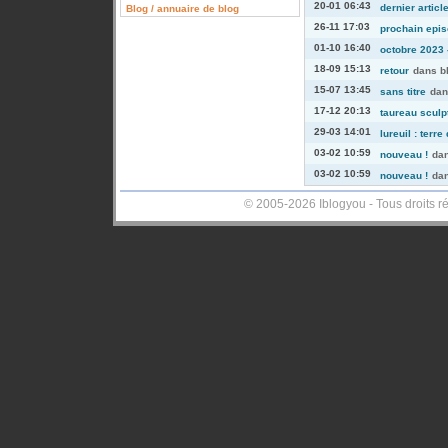
20-01 06:43
dernier articl
Blog / annuaire de blog
26-11 17:03
prochain episo
01-10 16:40
octobre 2023 -
18-09 15:13
retour
dans
b
15-07 13:45
sans titre
da
17-12 20:13
taureau sculp
29-03 14:01
lureuil : terre
03-02 10:59
nouveau !
da
03-02 10:59
nouveau !
da
© 2005-2026 Iblogyou - Tous droits r