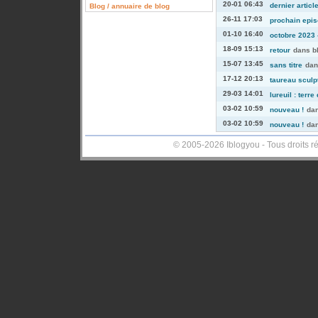
20-01 06:43
dernier articl
Blog / annuaire de blog
26-11 17:03
prochain episo
01-10 16:40
octobre 2023 -
18-09 15:13
retour
dans
b
15-07 13:45
sans titre
da
17-12 20:13
taureau sculp
29-03 14:01
lureuil : terre
03-02 10:59
nouveau !
da
03-02 10:59
nouveau !
da
© 2005-2026 Iblogyou - Tous droits r