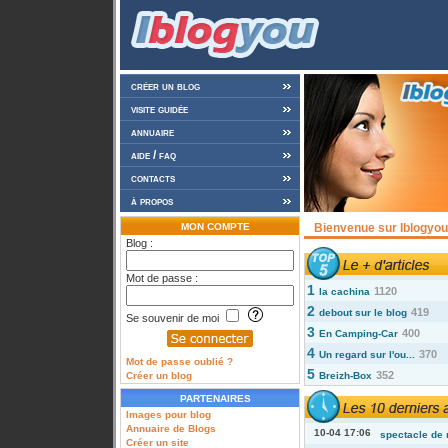
créer un blog
visite guidée
annuaire
aide / faq
contacts
à propos
MON COMPTE
Bienvenue sur Iblogyou 
Blog :
Mot de passe :
1
1120
la cachina
2
419
debout sur le blog
Se souvenir de moi
3
400
En Camping-Car
4
370
Un regard sur l'ou...
Mot de passe oublié ?
5
352
Créer un blog
Breizh-Box
PARTENAIRES
Images pour blog
Annuaire de Blogs
10-04 17:06
spectacle de 
Créer un site