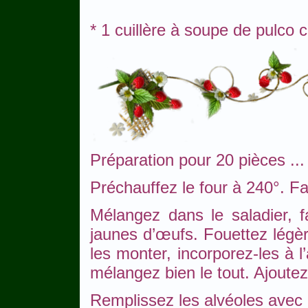
* 1 cuillère à soupe de pulco 
Préparation pour 20 pièces ...
Préchauffez le four à 240°. Fai
Mélangez dans le saladier, fa
jaunes d’œufs. Fouettez légèr
les monter, incorporez-les à l
mélangez bien le tout. Ajoutez
Remplissez les alvéoles avec