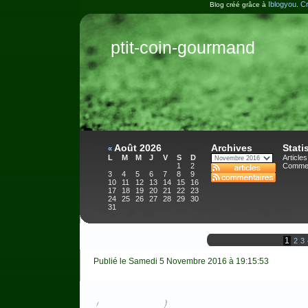
Iblogyou
Cr
Blog créé grâce à
.
ptit-coin-gourmand
Août 2026
Archives
Stati
«
L
M
M
J
V
S
D
Articles
1
2
Commen
3
4
5
6
7
8
9
10
11
12
13
14
15
16
17
18
19
20
21
22
23
24
25
26
27
28
29
30
31
1
2
3
Publié le Samedi 5 Novembre 2016 à 19:15:53