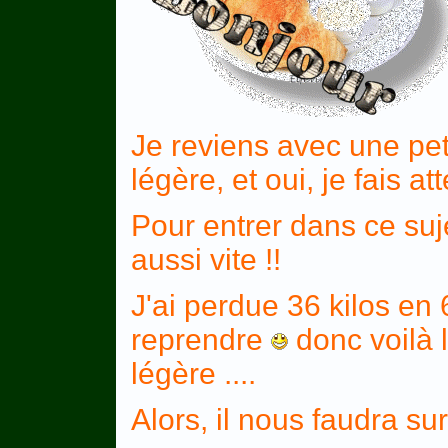
Je reviens avec une peti
légère, et oui, je fais a
Pour entrer dans ce sujet
aussi vite !!
J'ai perdue 36 kilos en 
reprendre
donc voilà 
légère ....
Alors, il nous faudra sur