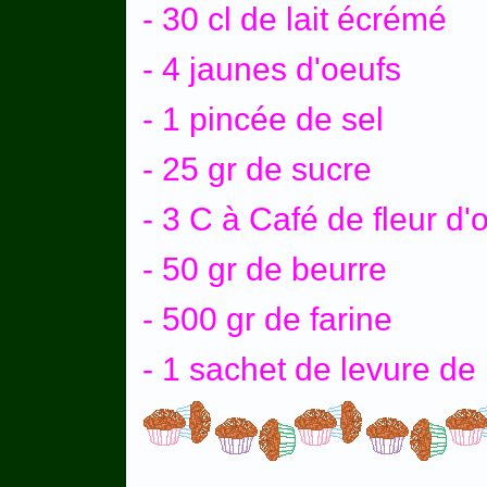
- 30 cl de lait écrémé
- 4 jaunes d'oeufs
- 1 pincée de sel
- 25 gr de sucre
- 3 C à Café de fleur d'o
- 50 gr de beurre
- 500 gr de farine
- 1 sachet de levure de