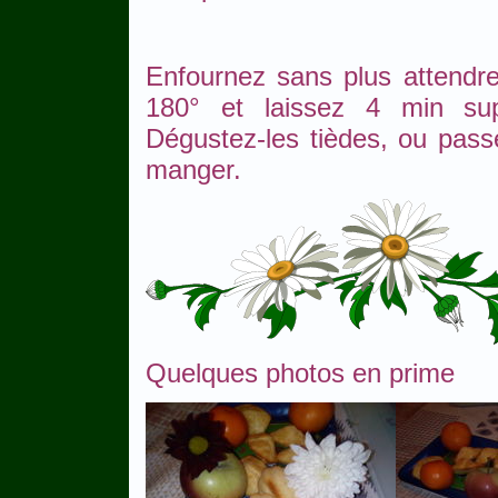
Enfournez sans plus attendre
180° et laissez 4 min sup
Dégustez-les tièdes, ou pass
manger.
Quelques photos en prime