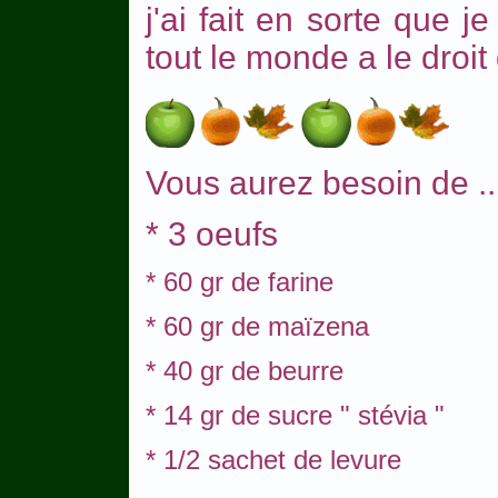
j'ai fait en sorte que 
tout le monde a le droit
Vous aurez besoin de ..
* 3 oeufs
* 60 gr de farine
* 60 gr de maïzena
* 40 gr de beurre
* 14 gr de sucre " stévia "
* 1/2 sachet de levure