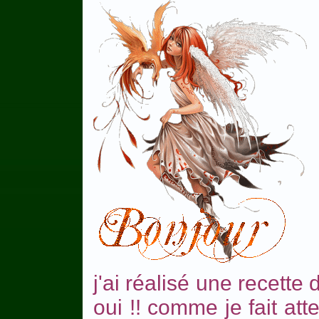
j'ai réalisé une recett
oui !! comme je fait at