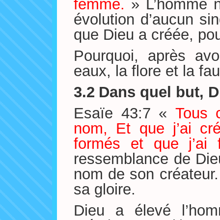
femme.
» L’homme n’
évolution d’aucun s
que Dieu a créée, pou
Pourquoi, après avoi
eaux, la flore et la f
3.2
Dans quel but, D
Esaïe 43:7 «
Tous 
nom, Et que j’ai cr
formés et que j’ai 
ressemblance de Dieu,
nom de son créateur.
sa gloire.
Dieu a élevé l’ho