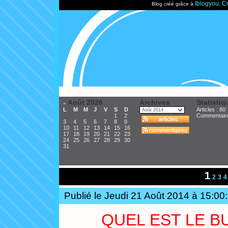
Iblogyou
Cr
Blog créé grâce à
.
Août 2026
Archives
Statistiq
«
L
M
M
J
V
S
D
Articles : 80
1
2
Commentair
3
4
5
6
7
8
9
10
11
12
13
14
15
16
17
18
19
20
21
22
23
24
25
26
27
28
29
30
31
1
2
3
4
Publié le Jeudi 21 Août 2014 à 15:00
QUEL EST LE B