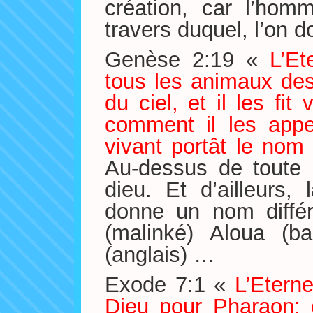
création, car l’hom
travers duquel, l’on do
Genèse 2:19 «
L’Et
tous les animaux de
du ciel, et il les fit
comment il les appel
vivant portât le nom
Au-dessus de toute l
dieu. Et d’ailleurs,
donne un nom diffé
(malinké) Aloua (ba
(anglais) …
Exode 7:1 «
L’Eterne
Dieu pour Pharaon: e