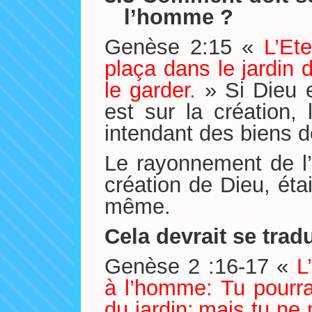
l’homme ?
Genèse 2:15 «
L’Et
plaça dans le jardin d
le garder.
» Si Dieu 
est sur la création, 
intendant des biens d
Le rayonnement de l’
création de Dieu, éta
même.
Cela devrait se trad
Genèse 2 :16-17 «
L
à l’homme: Tu pourr
du jardin;
mais tu ne 